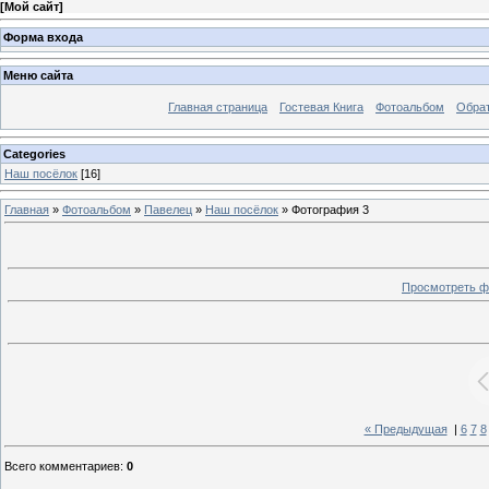
[
Мой сайт
]
Форма входа
Меню сайта
Главная страница
Гостевая Книга
Фотоальбом
Обрат
Categories
Наш посёлок
[16]
Главная
»
Фотоальбом
»
Павелец
»
Наш посёлок
» Фотография 3
Просмотреть ф
« Предыдущая
|
6
7
8
Всего комментариев
:
0