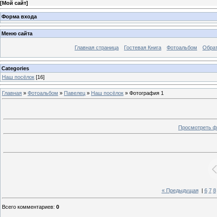
[
Мой сайт
]
Форма входа
Меню сайта
Главная страница
Гостевая Книга
Фотоальбом
Обрат
Categories
Наш посёлок
[16]
Главная
»
Фотоальбом
»
Павелец
»
Наш посёлок
» Фотография 1
Просмотреть ф
« Предыдущая
|
6
7
8
Всего комментариев
:
0